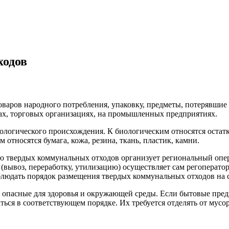
ходов
аров народного потребления, упаковку, предметы, потерявшие 
сах, торговых организациях, на промышленных предприятиях.
иологического происхождения. К биологическим относятся остат
 относятся бумага, кожа, резина, ткань, пластик, камни.
ию твердых коммунальных отходов организует региональный опе
(вывоз, переработку, утилизацию) осуществляет сам регоперат
блюдать порядок размещения твердых коммунальных отходов на 
о опасные для здоровья и окружающей среды. Если бытовые пред
ся в соответствующем порядке. Их требуется отделять от мусор