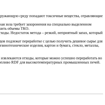
 окружающую среду попадают токсичные вещества, отравляющие
ая зола требует захоронения на специально выделенном
ьшить объемы ТКО.
оды. Недостаток метода – резкий, неприятный запах, который
ов подлежат переработке с целью получить дешевое сырье для
инотехнические изделия, картон и бумага, стекло, металлы,
 извлекаются отходы, которые можно успешно переработать во
 топливо RDF для высокотемпературных промышленных печей.