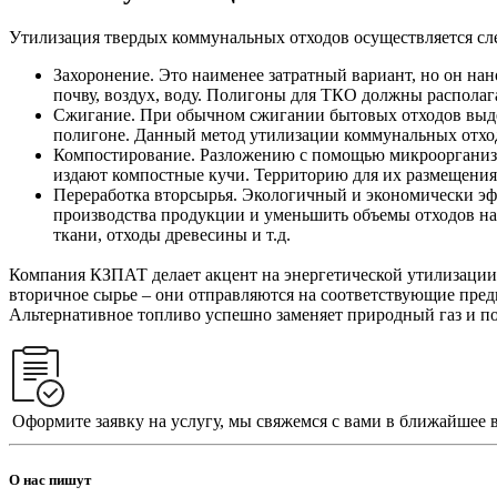
Утилизация твердых коммунальных отходов осуществляется с
Захоронение. Это наименее затратный вариант, но он н
почву, воздух, воду. Полигоны для ТКО должны располаг
Сжигание. При обычном сжигании бытовых отходов выдел
полигоне. Данный метод утилизации коммунальных отхо
Компостирование. Разложению с помощью микроорганизмо
издают компостные кучи. Территорию для их размещения 
Переработка вторсырья. Экологичный и экономически эф
производства продукции и уменьшить объемы отходов на 
ткани, отходы древесины и т.д.
Компания КЗПАТ делает акцент на энергетической утилизации 
вторичное сырье – они отправляются на соответствующие пре
Альтернативное топливо успешно заменяет природный газ и по
Оформите заявку на услугу, мы свяжемся с вами в ближайшее 
О нас пишут