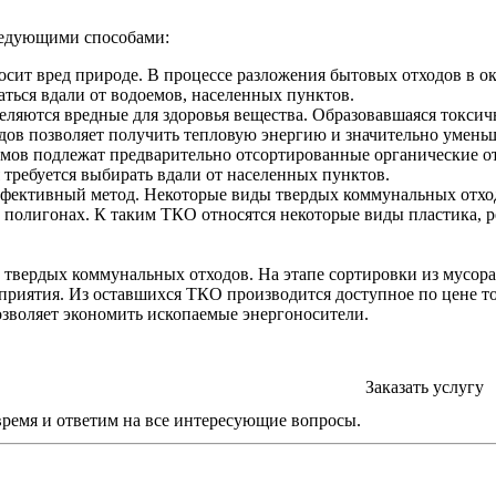
ледующими способами:
аносит вред природе. В процессе разложения бытовых отходов в
аться вдали от водоемов, населенных пунктов.
яются вредные для здоровья вещества. Образовавшаяся токсичн
дов позволяет получить тепловую энергию и значительно умен
в подлежат предварительно отсортированные органические отх
требуется выбирать вдали от населенных пунктов.
фективный метод. Некоторые виды твердых коммунальных отход
полигонах. К таким ТКО относятся некоторые виды пластика, рез
твердых коммунальных отходов. На этапе сортировки из мусора
дприятия. Из оставшихся ТКО производится доступное по цене
зволяет экономить ископаемые энергоносители.
Заказать услугу
время и ответим на все интересующие вопросы.